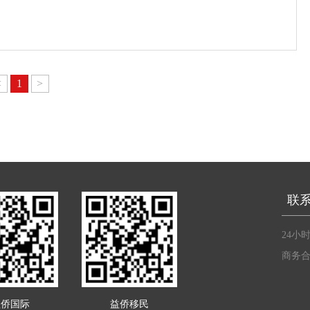
<
1
>
联
24小时
商务合
益侨国际
益侨移民