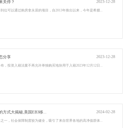
立即咨询
立即咨询
2023-12-28
来关停？
到位可以通过购房拿永居的项目，自2013年推出以来，今年是希腊...
2023-12-28
态分享
，投资入籍法案不再允许单独购买地块用于入籍2023年12月12日...
2024-02-28
式大揭秘,美国EB3移...
之一，社会保障制度较为健全，吸引了来自世界各地的高净值群体...